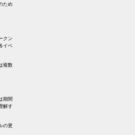
のため
ークン
各イベ
は複数
は期間
理解す
ルの更