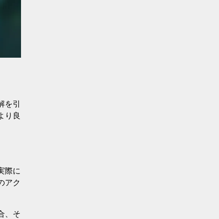
解を引
より良
実際に
のアク
合、そ