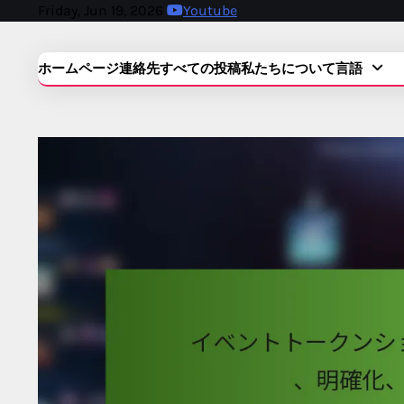
Skip
Friday, Jun 19, 2026
Youtube
to
content
ホームページ
連絡先
すべての投稿
私たちについて
言語