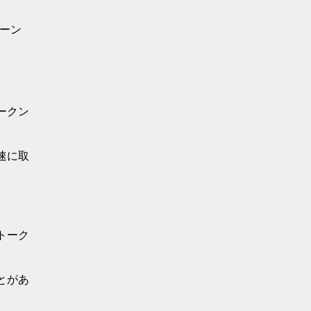
ーン
ークン
速に取
トーク
とがあ