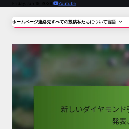
Skip
Friday, Jun 19, 2026
Youtube
to
content
ホームページ
連絡先
すべての投稿
私たちについて
言語