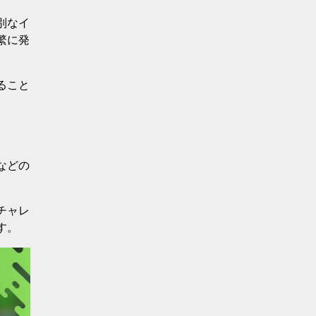
別なイ
繁に発
ること
などの
チャレ
す。