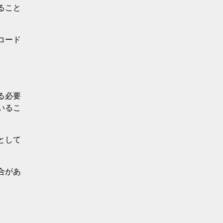
ること
コード
る必要
いるこ
として
合があ