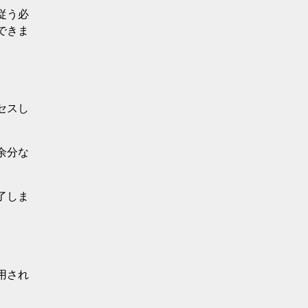
従う必
できま
クセスし
余分な
了しま
用され