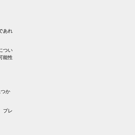
であれ
につい
可能性
見つか
。プレ