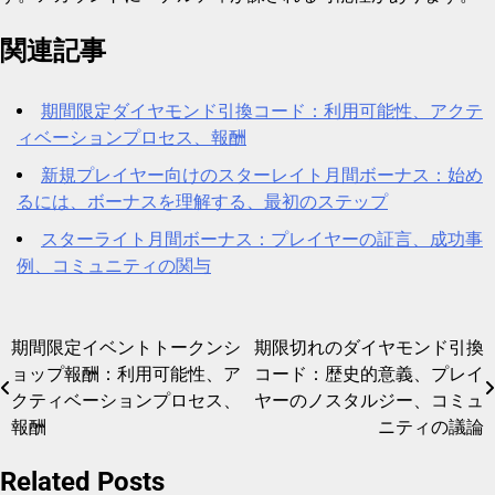
関連記事
期間限定ダイヤモンド引換コード：利用可能性、アクテ
ィベーションプロセス、報酬
新規プレイヤー向けのスターレイト月間ボーナス：始め
るには、ボーナスを理解する、最初のステップ
スターライト月間ボーナス：プレイヤーの証言、成功事
例、コミュニティの関与
期間限定イベントトークンシ
期限切れのダイヤモンド引換
Post
ョップ報酬：利用可能性、ア
コード：歴史的意義、プレイ
navigation
クティベーションプロセス、
ヤーのノスタルジー、コミュ
報酬
ニティの議論
Related Posts