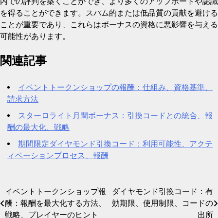
内での評判を築くことができ、より多くのアップボートや認識
を得ることができます。スパム的または低品質の貢献を避ける
ことが重要であり、これらはボーナスの資格に悪影響を与える
可能性があります。
関連記事
イベントトークンショップの報酬：仕組み、資格基準、
請求方法
スターロライト月間ボーナス：引換コードとの統合、報
酬の最大化、戦略
期間限定ダイヤモンド引換コード：利用可能性、アクテ
ィベーションプロセス、報酬
イベントトークンショップ報
ダイヤモンド引換コード：有
Post
酬：報酬を最大化する方法、
効期限、使用制限、コードの
navigation
戦略、プレイヤーのヒント
出所