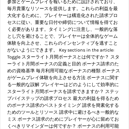
参加とゲームプレイを報いるために設計されており、
毎月貴重なリソースを提供します。これらの利益を最
大化するために、プレイヤーは構造化された請求プロ
セスに従い、重要な日付や締切について情報を得てお
く必要があります。タイミングに注意し、一般的な落
とし穴を避けることで、プレイヤーは全体的なゲーム
体験を向上させ、これらのインセンティブを逃すこと
がないようにできます。 Key sections in the article:
Toggle スターライト月間ボーナスとは何ですか？ スタ
ーライト月間ボーナスの定義と目的 ボーナス請求のた
めの資格基準 毎月利用可能なボーナスの種類 ボーナス
がゲームプレイ体験を向上させる方法 ボーナスに関す
る一般的な誤解 プレイヤーはどのようにして効率的に
スターライト月間ボーナスを請求できますか？ ステッ
プバイステップの請求プロセス 最大の利益を得るため
のボーナス請求のベストタイミング 請求を簡素化する
ためのツールとリソース 請求中に避けるべき一般的な
ミス ボーナス請求のためにプレイヤーが心に留めてお
くべきリマインダーは何ですか？ ボーナスの利用可能