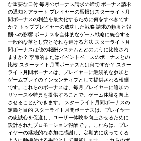
な重要な日付 毎月のボーナス請求の締切 ボーナス請求
の通知とアラート プレイヤーの習慣はスターライト月
間ボーナスの利益を最大化するために何をすべきです
か？ トッププレイヤーの成功した戦略 請求の頻度と報
酬への影響 ボーナスを全体的なゲーム戦略に統合する
一般的な落とし穴とそれを避ける方法 スターライト月
間ボーナスは他の報酬システムとどのように比較され
ますか？ 季節的またはイベントベースのボーナスとの
比較 スターライト月間ボーナスとは何ですか？ スター
ライト月間ボーナスは、プレイヤーに継続的な参加と
ゲームプレイのインセンティブとして提供される報酬
です。これらのボーナスは、毎月プレイヤーに追加の
リソースや特典を提供することで、ゲーム体験を向上
させることができます。 スターライト月間ボーナスの
定義と目的 スターライト月間ボーナスは、プレイヤー
の忠誠心を促進し、ユーザー体験を向上させるために
設計されたプロモーション報酬です。これらは、プレ
イヤーの継続的な参加に感謝し、定期的に戻ってくる
ように動機付ける手段として機能します。 これらのボ