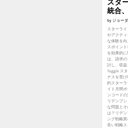
スタ
統合
by ジョー
スターライ
やアクティ
な体験を向
スポイント
を効果的に
は、請求の
討し、収益を大
Toggl
ナスを受け
約スターラ
イト月間ボ
ンコードの
リデンプシ
な問題とそ
は？リデン
ング戦略異
良い戦略ス