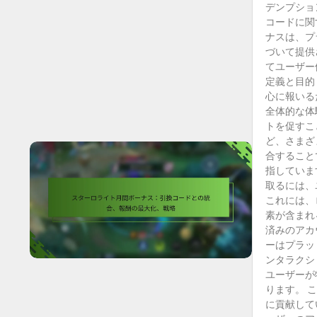
デンプショ
コードに関
ナスは、プ
づいて提供
てユーザー
定義と目的
心に報いる
全体的な体
トを促すこ
ど、さまざ
合すること
指していま
取るには、
これには、
素が含まれ
済みのアカ
ーはプラッ
ンタラクシ
ユーザーが
ります。 
に貢献して