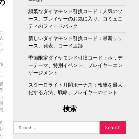
の
頻繁なダイヤモンド引換コード：人気のソ
ース、プレイヤーのお気に入り、コミュニ
ティのフィードバック
ト
的
新しいダイヤモンド引換コード：最新リリ
ナ
ース、発表、コード追跡
ド
季節限定ダイヤモンド引換コード：ホリデ
検
ーテーマ、特別イベント、プレイヤーエン
ゲージメント
ボー
規
スターロライト月間ボーナス：報酬を最大
ラ
化する方法、戦略、プレイヤーのヒント
ョ
順
検索
的
ミ
Search
り
for:
リ