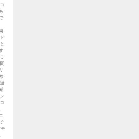
ンコ
あ
で
楽
ード
こと
す
に
る間
リ
際
に過
感
モン
ンコ
、
ニ
で
ヤモ
。