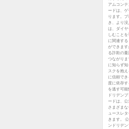
アムコンテ
ードは、ゲ
ります。プ
き、より没
は、ダイヤ
しむことを
に関連する
ができます
る詐欺の蔓
つながりま
に知らず知
スクを抱え
に信頼でき
度に依存す
を逃す可能
ドリデンプ
ードは、公
さまざまな
ュースレタ
きます。 
ンドリデン