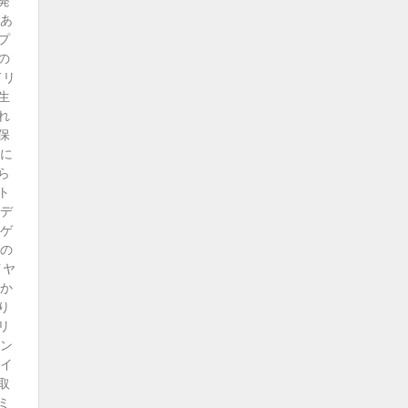
発
があ
プ
の
ドリ
生
れ
保
うに
ら
ト
リデ
ムゲ
への
イヤ
をか
り
リ
ョン
レイ
取
ミ