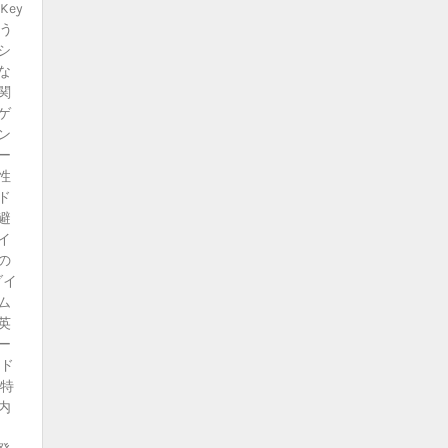
ey
よう
シ
な
関
ゲ
ン
ー
性
ド
避
イ
の
ダイ
ム
英
ー
ンド
に特
内