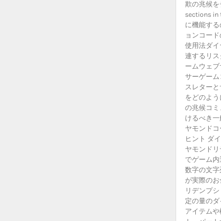
欺の兆候を
section
に機能する
ョンコード
使用法ダイ
連するリス
ームウェブ
サーゲーム
スレターと
をどのよう
の兆候コミ
けるべき一
ヤモンドコ
ヒント ダ
ヤモンドリ
でゲーム内
数字の文字
が実際のお
リデンプシ
定の量のダ
アイテムや