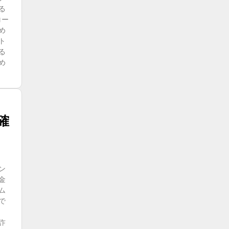
る
コー
め
ト
る
め
確
ン
金
ム
で
詐