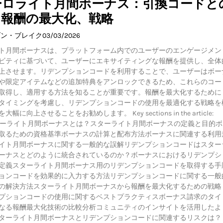
ーロライト月間ボーナス：引換コードと
、報酬の最大化、戦略
ダン・ブレイク
03/03/2026
ト月間ボーナスは、プラットフォーム内でのユーザーのエンゲージメン
ビティに基づいて、ユーザーにエキサイティングな報酬を提供し、全体
上させます。リデンプションコードを利用することで、ユーザーはボー
や限定アイテムなどの追加特典をアンロックできるため、これらのコー
取得し、適用する方法を知ることが重要です。報酬を最大化するために
タイミングを考慮し、リデンプションコードの使用を最適化する戦略を
幅に向上させることをお勧めします。 Key sections in the article:
e スターライト月間ボーナスとは？スターライト月間ボーナスの定義と目的
取るための資格基準ボーナスの計算と配布方法ボーナスに関連する利用
イト月間ボーナスに関する一般的な誤解リデンプションコードはスター
ーナスとどのように統合されているのか？ボーナスにおけるリデンプシ
定義スターライト月間ボーナス用のリデンプションコードを取得する手
ョンコードを効果的に入力する方法リデンプションコードに関する一般
の解決方法スターライト月間ボーナスから報酬を最大化するための戦略
プションコードの使用に関するベストプラクティスボーナス請求のタイ
なる報酬最大化技術の比較分析コミュニティのインサイトを活用したよ
ターライト月間ボーナスとリデンプションコードに関連するリスクは？