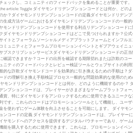
チェックし、コミュニティのフィードバックを集めることが重要です。 K
s in the article: Toggle ダイヤモンドリデンプションコードとは何か、どの
のか？ダイヤモンドリデンプションコードの定義ダイヤモンドリデンプ
の生成方法ゲームにおけるダイヤモンドリデンプションコードの一般的
ヤモンドリデンプションコードを使用する利点リデンプションコードに
クダイヤモンドリデンプションコードはどこで見つけられますか？公式
サイトとフォーラムソーシャルメディアプラットフォームとインフルエ
コミュニティとフォーラムプロモーションイベントとギブアウェイニュ
サブスクリプションサービスダイヤモンドリデンプションコードの正当
に確認できますか？コードの出所を確認する期限切れまたは詐欺のコー
ュニティのフィードバックとレビュー検証ツールとウェブサイトの利用
般的な詐欺ダイヤモンドコードを効果的に引き換えるための手順は？ダ
ードの理解引き換え手順検証プロセス一般的な問題効果的な使用のため
イヤモンドリデンプションコードとは何か、どのように機能するのか？ 
デンプションコードは、プレイヤーがさまざまなゲームプラットフォー
通貨、特にダイヤモンドをアンロックするために使用できるユニークな
列です。これらのコードはプロモーションツールとして機能し、ユーザ
金を使わずにゲーム体験を向上させることを可能にします。 ダイヤモ
ョンコードの定義 ダイヤモンドリデンプションコードは、プレイヤー
イヤモンドへのアクセスを提供するデジタルバウチャーであり、ゲーム
機能を購入するために使用できます。これらは、プロモーションイベン