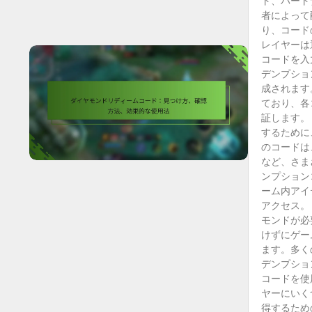
ト、パート
者によって
り、コード
レイヤーは
コードを入
デンプショ
成されます
ており、各
証します。
するために
のコードは
など、さま
ンプション
ーム内アイ
アクセス。
モンドが必
けずにゲー
ます。多く
デンプショ
コードを使
ヤーにいく
得するため