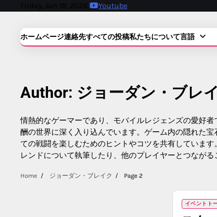
Skip
Friday, Jun 19, 2026
Youtube
to
content
ホームページ
連絡先
すべての投稿
私たちについて
言語
Author:
ジョーダン・ブレ
情熱的なゲーマーであり、モバイルレジェンズの愛好者
酬の世界に深く入り込んでいます。ゲーム内の隠れた宝
ての戦闘を楽しむためのヒントやコツを共有しています
レンドについて執筆したり、他のプレイヤーとつながる
Home
ジョーダン・ブレイク
Page 2
イベントト