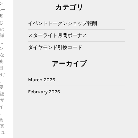
ン
カテゴリ
ボー
基
じ
イベントトークンショップ報酬
スの
スターライト月間ボーナス
忠誠
に
ダイヤモンド引換コード
ン
能な
統
アーカイブ
目
受け
March 2026
。
要
February 2026
確認
ーザ
イ
は、
あ
に真
、ユ