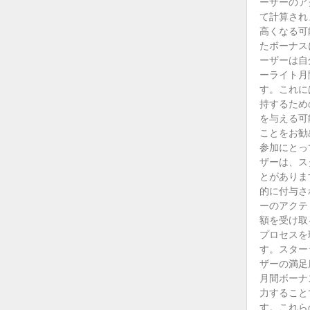
ーザーのア
て計算され
高くなる可
たボーナス
ーザーは自
ーライト月
す。これに
持するため
を与える可
ことをお勧
参加にとっ
ザーは、ス
とがありま
的に付与さ
ーのアクテ
額を受け取
プロセスを
す。スター
ザーの満足
月間ボーナ
力すること
す。これら