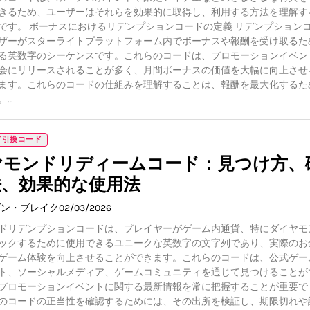
きるため、ユーザーはそれらを効果的に取得し、利用する方法を理解す
です。 ボーナスにおけるリデンプションコードの定義 リデンプション
ザーがスターライトプラットフォーム内でボーナスや報酬を受け取るた
る英数字のシーケンスです。これらのコードは、プロモーションイベン
会にリリースされることが多く、月間ボーナスの価値を大幅に向上させ
ます。これらのコードの仕組みを理解することは、報酬を最大化するた
。…
ド引換コード
ヤモンドリディームコード：見つけ方、
法、効果的な使用法
ダン・ブレイク
02/03/2026
ドリデンプションコードは、プレイヤーがゲーム内通貨、特にダイヤモ
ックするために使用できるユニークな英数字の文字列であり、実際のお
ゲーム体験を向上させることができます。これらのコードは、公式ゲー
ト、ソーシャルメディア、ゲームコミュニティを通じて見つけることが
プロモーションイベントに関する最新情報を常に把握することが重要で
のコードの正当性を確認するためには、その出所を検証し、期限切れや