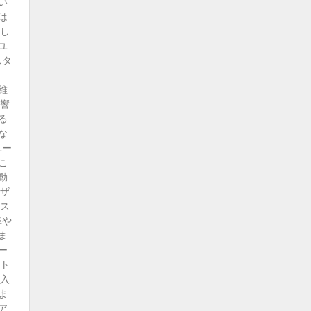
い
は
得し
ユ
スタ
維
影響
る
な
ユー
こ
動
ーザ
ナス
準や
ま
ー
イト
く入
ま
ア