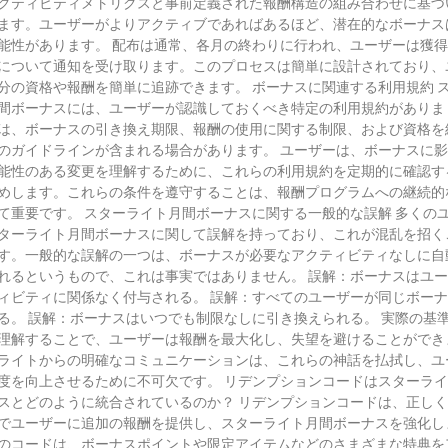
クティビティメトリクスと事前定義された報酬構造の組み合わせに基づ
ます。ユーザーがよりアクティブであればあるほど、潜在的なボーナス
能性があります。 配布は通常、各月の終わりに行われ、ユーザーは獲
について通知を受け取ります。このプロセスは簡単に設計されており、
分の資格や報酬を簡単に追跡できます。 ボーナスに関連する利用規約 
間ボーナスには、ユーザーが認識しておくべき特定の利用規約がありま
は、ボーナスの引き換え期限、報酬の使用に関する制限、および資格を
のガイドラインが含まれる場合があります。 ユーザーは、ボーナスに
能性のある変更を理解するために、これらの利用規約を定期的に確認す
めします。これらの条件を遵守することは、報酬プログラムへの継続的
て重要です。 スターライト月間ボーナスに関する一般的な誤解 多くの
ターライト月間ボーナスに関して誤解を持っており、これが混乱を招く
す。一般的な誤解の一つは、ボーナスが必要なアクティビティなしに自
れるというもので、これは事実ではありません。 誤解：ボーナスはユ
ィビティに関係なく付与される。 誤解：すべてのユーザーが同じボー
る。 誤解：ボーナスはいつでも制限なしに引き換えられる。 実際の基
理解することで、ユーザーは報酬を最大化し、失望を避けることができ
ライトからの明確なコミュニケーションは、これらの神話を払拭し、ユ
度を向上させるために不可欠です。 リデンプションコードはスターラ
スとどのように統合されているのか？ リデンプションコードは、正し
でユーザーに追加の報酬を提供し、スターライト月間ボーナスを強化し
のコードは、ボーナスポイントや限定アイテムなどのさまざまな特典を