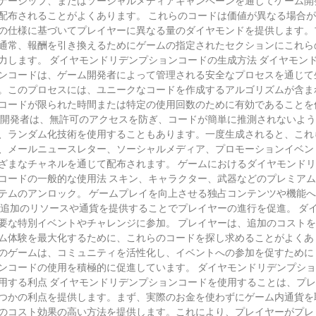
ナーシップ、またはソーシャルメディアキャンペーンを通じてゲーム開
配布されることがよくあります。 これらのコードは価値が異なる場合
の仕様に基づいてプレイヤーに異なる量のダイヤモンドを提供します。
通常、報酬を引き換えるためにゲームの指定されたセクションにこれら
力します。 ダイヤモンドリデンプションコードの生成方法 ダイヤモン
ンコードは、ゲーム開発者によって管理される安全なプロセスを通じて
。このプロセスには、ユニークなコードを作成するアルゴリズムが含ま
コードが限られた時間または特定の使用回数のために有効であることを
 開発者は、無許可のアクセスを防ぎ、コードが簡単に推測されないよ
、ランダム化技術を使用することもあります。一度生成されると、これ
、メールニュースレター、ソーシャルメディア、プロモーションイベン
ざまなチャネルを通じて配布されます。 ゲームにおけるダイヤモンド
コードの一般的な使用法 スキン、キャラクター、武器などのプレミア
テムのアンロック。 ゲームプレイを向上させる独占コンテンツや機能
 追加のリソースや通貨を提供することでプレイヤーの進行を促進。 ダ
要な特別イベントやチャレンジに参加。 プレイヤーは、追加のコスト
ム体験を最大化するために、これらのコードを探し求めることがよくあ
のゲームは、コミュニティを活性化し、イベントへの参加を促すために
ンコードの使用を積極的に促進しています。 ダイヤモンドリデンプシ
用する利点 ダイヤモンドリデンプションコードを使用することは、プ
つかの利点を提供します。まず、実際のお金を使わずにゲーム内通貨を
のコスト効果の高い方法を提供します。これにより、プレイヤーがプレ