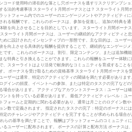
ンコード使用時の潜在的な落とし穴ボーナスを逃すリスクリデンプショ
する法的考慮事項 スターライト月間ボーナスとは？ スターライト月間
ラットフォーム内でのユーザーのエンゲージメントやアクティビティに
される報酬です。これらのボーナスは、参加を促進し、追加の特典を通
体験を向上させることを目的としています。 スターライト月間ボーナ
 スターライト月間ボーナスは、ユーザーの継続的なアクティビティと
ために設計されたインセンティブの一形態です。主な目的は、ユーザー
験を向上させる具体的な報酬を提供することで、継続的なエンゲージメ
とです。 これらのボーナスは、割引、限定コンテンツ、または追加機
まな特典と引き換えることができます。これらの報酬をユーザー体験に
で、スターライトはより活発で献身的なコミュニティを育成することを
す。 ボーナスを受け取るための資格基準 スターライト月間ボーナスを
ユーザーは通常、特定のアクティビティの閾値を満たす必要があります
ログインの頻度、イベントへの参加、または特定のタスクの完了などの
る場合があります。 アクティブなアカウントステータス：ユーザーは
ウントを持っている必要があります。 最低アクティビティレベル：ユ
トフォームと定期的に関わる必要があり、通常は月ごとのログイン数や
ョン数で定義されます。 指定されたタスクの完了：特定のボーナスに
特定のチャレンジやアクティビティを完了することが求められる場合が
これらの基準を満たすことで、報酬はプラットフォームのコミュニティ
いるユーザーに配布されます。 ボーナスの計算と配布方法 ボーナスは