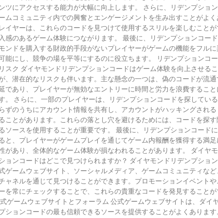
ンツにアクセスする能力が大幅に向上します。 さらに、リデンプショ
ームコミュニティ内での興奮とエンゲージメントを生み出すことがよく
レイヤーは、これらのコードを見つけて使用するスリルを楽しむことが
入感のあるゲーム体験につながります。 最後に、リデンプションコード
モンドを購入する財政的手段がないプレイヤーがゲームの機能をフルに
可能にし、競争の場を平等にするのに役立ちます。 リデンプションコ
リスク ダイヤモンドリデンプションコードはゲーム体験を向上させる
が、潜在的なリスクも伴います。主な懸念の一つは、偽のコードが流通
延であり、プレイヤーが無効なエントリーに時間と労力を浪費すること
す。 さらに、一部のプレイヤーは、リデンプションコードを探してい
らずのうちにアカウント情報を共有し、アカウントがハッキングされる
ることがあります。これらの落とし穴を避けるためには、コードを探す
るソースを使用することが重要です。 最後に、リデンプションコード
ると、プレイヤーがゲームプレイを通じてゲーム内報酬を獲得する満足
性があり、全体的なゲーム体験が損なわれることがあります。 ダイヤ
ションコードはどこで見つけられますか？ ダイヤモンドリデンプショ
式ゲームウェブサイト、ソーシャルメディア、ゲームコミュニティなど
チャネルを通じて見つけることができます。プロモーションイベントや
ーを常にチェックすることで、これらの貴重なコードを発見することが
公式ゲームウェブサイトとフォーラム 公式ゲームウェブサイトは、ダイ
プションコードの最も信頼できるソースを提供することがよくあります