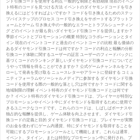
ンド引換コードを使用する利点 一般的な制限と有効期限 現在のイベン
ト特有のコードを見つける方法 イベントのダイヤモンドコードを引き
換えるにはどうすればよいですか？ コードを引き換えるためのステッ
プバイステップのプロセス コード引き換えをサポートするプラットフ
ォームとゲーム 引き換え中の一般的なエラーとトラブルシューティン
グ どのイベントが最も良いダイヤモンド引換コードを提供しますか？
季節イベントとプロモーションの概要 特別なコラボレーションとタイ
イン 現在のイベントコードと過去のイベントコードの比較 最も価値の
あるダイヤモンド引換コードは何ですか？ コードの利点と報酬の分析
引換コード体験に関するユーザーの証言 ユーザーのフィードバックに
基づくコードのランキング 新しいダイヤモンド引換コードについてど
うやって情報を得ることができますか？ 公式ゲームチャンネルをフォ
ローして発表を受け取る ニュースレターやアラートに登録する コミュ
ニティフォーラムやソーシャルメディアに参加する ダイヤモンド引換
コードを使用する際の一般的な落とし穴は何ですか？ コードに関する
地域制限の理解 イベント特有のダイヤモンド引換コードとは何です
か？ イベント特有のダイヤモンド引換コードは、プレイヤーが特別な
プロモーションやイベント中にダイヤモンドを取得するために使用で
きるユニークなコードです。これらのコードは、しばしばボーナスや
独占的な報酬を提供し、ゲーム体験を向上させます。 ダイヤモンド引
換コードの定義と目的 ダイヤモンド引換コードは、プレイヤーが実際
のお金を使わずにゲーム内通貨、特にダイヤモンドを取得することを
可能にするプロモーションツールとして機能します。これらは通常、
イベント、タイイン、または特別なプロモーション中に発行され、プ