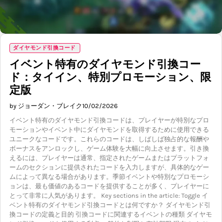
ダイヤモンド引換コード
イベント特有のダイヤモンド引換コー
ド：タイイン、特別プロモーション、限
定版
by ジョーダン・ブレイク
10/02/2026
イベント特有のダイヤモンド引換コードは、プレイヤーが特別なプロ
モーションやイベント中にダイヤモンドを取得するために使用できる
ユニークなコードです。これらのコードは、しばしば独占的な報酬や
ボーナスをアンロックし、ゲーム体験を大幅に向上させます。引き換
えるには、プレイヤーは通常、指定されたゲームまたはプラットフォ
ームのセクションに提供されたコードを入力しますが、具体的なゲー
ムによって異なる場合があります。季節イベントや特別なプロモーシ
ョンは、最も価値のあるコードを提供することが多く、プレイヤーに
とって非常に人気があります。 Key sections in the article: Toggle イ
ベント特有のダイヤモンド引換コードとは何ですか？ ダイヤモンド引
換コードの定義と目的 引換コードに関連するイベントの種類 ダイヤモ