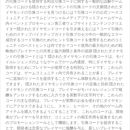
の引換コードを使用する利点引換コードに関する一般的な誤解ゲーム
プレイにおける隠されたダイヤモンドの引換コードの文脈隠されたダ
イヤモンドの引換コードを見つけるには？引換コードの公式ソースコ
ミュニティフォーラムとソーシャルメディアプラットフォームゲーム
内イベントとプロモーション第三者ウェブサイトとコンテンツクリエ
イター隠されたダイヤモンドコードを引き換えるには？コード引換の
ためのステップバイステップガイド引換プロセス中の一般的なエラー
成功するコード引換のためのヒント引換コードを使用するためのコミ
ュニティのベストヒントは何ですか？コード使用の最大化のための戦
略他のプレイヤーとの共有と協力期限と条件の追跡 隠されたダイヤモ
ンドの引換コードとは？ 隠されたダイヤモンドの引換コードは、モバ
イルレジェンズのようなゲームでゲーム内通貨、特にダイヤモンドを
取得するためにプレイヤーが使用できる特別なコードです。これらの
コードは、ゲームコミュニティ内で共有されることが多く、プレイヤ
ーに追加のリソースを提供することでゲーム体験を向上させることが
できます。 隠されたダイヤモンドの引換コードの定義と目的 隠された
ダイヤモンドの引換コードは、プレイヤーがモバイルレジェンズで報
酬をアンロックするために入力できる英数字の文字列です。これらの
コードの主な目的は、プレイヤーが実際のお金を使わずにダイヤモン
ドにアクセスできるようにし、スキン、ヒーロー、その他のゲーム内
アイテムを購入できるようにすることです。 これらのコードは、開発
者がプレイヤーを引き付け、コミュニティの相互作用を促進するため
のプロモーションツールとして機能します。引換コードを提供するこ
とで、開発者は忠実なプレイヤーに報酬を与え、新しいプレイヤーを