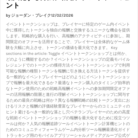
ント
by ジョーダン・ブレイク
12/02/2026
イベントトークンショップは、プレイヤーに特定のゲーム内イベント
中に獲得したトークンを独自の報酬と交換するユニークな機会を提供
します。戦略的な購入を行い、高報酬のアクティビティに参加し、期
間限定のオファーを活用することで、プレイヤーは全体的なゲーム体
験を大幅に向上させ、トークンの価値を最大化できます。 Key
sections in the article: Toggle イベントトークンショップとは何か、
どのように機能するのか？イベントトークンショップの定義モバイル
レジェンドでのトークンの獲得方法イベントトークンショップで利用
可能な報酬の種類トークンを報酬に引き換える方法トークンを提供す
る一般的なイベントプレイヤーはどのようにイベントトークンショッ
プで報酬を最大化できるか？最適なトークン購入のタイミング効率的
なトークン使用のための戦略高報酬イベントへの参加期間限定オファ
ーの活用報酬の階層と進行の理解イベントトークンショップに関与す
るための最良の戦略は何か？異なる報酬戦略の比較トークン支出にお
けるリスクと報酬の評価経験豊富なプレイヤーからのコミュニティの
ヒント避けるべき一般的な落とし穴ベテランプレイヤーのための高度
な戦術イベントトークンショップの報酬を最大化するために役立つツ
ールは何か？人気の報酬追跡ツールイベントトークン計算機ヒントの
ためのコミュニティフォーラムゲーム内分析ツール報酬最適化ガイド
トラッキング用のモバイルアプリソーシャルメディアグループ公式ゲ