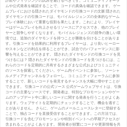
詐欺やフィッシングの試みを避けるべきです。コミュニティフォーラ
ムや公式発表を確認することで、コードの真偽を確認できます。 ゲー
ムプレイにおける隠されたダイヤモンドの引換コードの文脈 隠された
ダイヤモンドの引換コードは、モバイルレジェンズの全体的なゲーム
プレイ体験において重要な役割を果たします。これにより、プレイヤ
ーはゲームプレイを向上させるリソースにアクセスでき、他のプレイ
ヤーと競争しやすくなります。 モバイルレジェンズの競争の激しい環
境では、追加のダイヤモンドを持つことが勝敗を分けることがありま
す。引換コードを効果的に利用するプレイヤーは、より良いヒーロー
やスキンなどの利点を得ることができ、試合でのパフォーマンスに影
響を与えることができます。 隠されたダイヤモンドの引換コードを見
つけるには？ 隠されたダイヤモンドの引換コードを見つけるには、こ
れらのコードを定期的に共有するさまざまな公式およびコミュニティ
のソースを探索してください。ゲーム内イベントに参加し、ソーシャ
ルメディアチャンネルをフォローし、コミュニティフォーラムに参加
することで、新しいコードを発見するチャンスを大幅に増やすことが
できます。 引換コードの公式ソース 公式ゲームウェブサイトは、引換
コードの主要なソースです。開発者は、特別なプロモーションやゲー
ムのアップデート中に新しいコードに関する発表を行うことがよくあ
ります。ウェブサイトを定期的にチェックすることで、機会を逃すこ
とがありません。 さらに、ゲームのメールニュースレターに登録する
ことで、独占コードを直接受信することができます。この方法では、
引換コードを含むプロモーションや特別イベントへの早期アクセスが
含まれることがよくあります。 開発者が頻繁にコードや更新情報を共