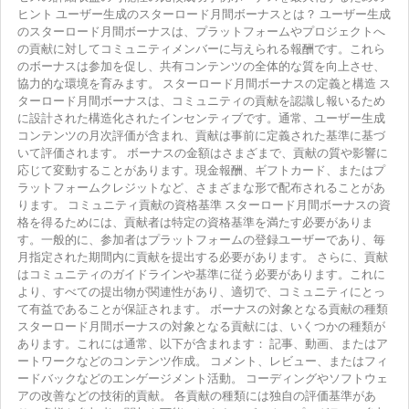
ヒント ユーザー生成のスターロード月間ボーナスとは？ ユーザー生成
のスターロード月間ボーナスは、プラットフォームやプロジェクトへ
の貢献に対してコミュニティメンバーに与えられる報酬です。これら
のボーナスは参加を促し、共有コンテンツの全体的な質を向上させ、
協力的な環境を育みます。 スターロード月間ボーナスの定義と構造 ス
ターロード月間ボーナスは、コミュニティの貢献を認識し報いるため
に設計された構造化されたインセンティブです。通常、ユーザー生成
コンテンツの月次評価が含まれ、貢献は事前に定義された基準に基づ
いて評価されます。 ボーナスの金額はさまざまで、貢献の質や影響に
応じて変動することがあります。現金報酬、ギフトカード、またはプ
ラットフォームクレジットなど、さまざまな形で配布されることがあ
ります。 コミュニティ貢献の資格基準 スターロード月間ボーナスの資
格を得るためには、貢献者は特定の資格基準を満たす必要がありま
す。一般的に、参加者はプラットフォームの登録ユーザーであり、毎
月指定された期間内に貢献を提出する必要があります。 さらに、貢献
はコミュニティのガイドラインや基準に従う必要があります。これに
より、すべての提出物が関連性があり、適切で、コミュニティにとっ
て有益であることが保証されます。 ボーナスの対象となる貢献の種類
スターロード月間ボーナスの対象となる貢献には、いくつかの種類が
あります。これには通常、以下が含まれます： 記事、動画、またはア
ートワークなどのコンテンツ作成。 コメント、レビュー、またはフィ
ードバックなどのエンゲージメント活動。 コーディングやソフトウェ
アの改善などの技術的貢献。 各貢献の種類には独自の評価基準があ