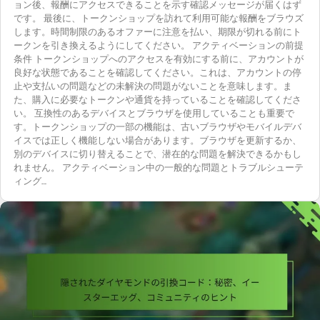
ョン後、報酬にアクセスできることを示す確認メッセージが届くはず
です。 最後に、トークンショップを訪れて利用可能な報酬をブラウズ
します。時間制限のあるオファーに注意を払い、期限が切れる前にト
ークンを引き換えるようにしてください。 アクティベーションの前提
条件 トークンショップへのアクセスを有効にする前に、アカウントが
良好な状態であることを確認してください。これは、アカウントの停
止や支払いの問題などの未解決の問題がないことを意味します。ま
た、購入に必要なトークンや通貨を持っていることを確認してくださ
い。 互換性のあるデバイスとブラウザを使用していることも重要で
す。トークンショップの一部の機能は、古いブラウザやモバイルデバ
イスでは正しく機能しない場合があります。ブラウザを更新するか、
別のデバイスに切り替えることで、潜在的な問題を解決できるかもし
れません。 アクティベーション中の一般的な問題とトラブルシューテ
ィング…