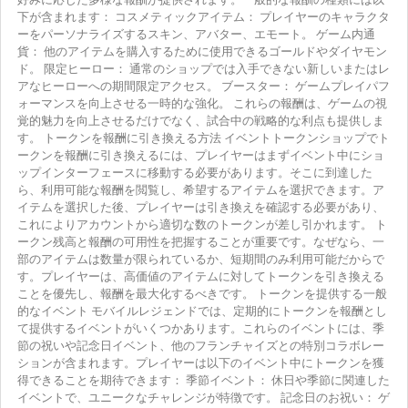
下が含まれます： コスメティックアイテム： プレイヤーのキャラクタ
ーをパーソナライズするスキン、アバター、エモート。 ゲーム内通
貨： 他のアイテムを購入するために使用できるゴールドやダイヤモン
ド。 限定ヒーロー： 通常のショップでは入手できない新しいまたはレ
アなヒーローへの期間限定アクセス。 ブースター： ゲームプレイパフ
ォーマンスを向上させる一時的な強化。 これらの報酬は、ゲームの視
覚的魅力を向上させるだけでなく、試合中の戦略的な利点も提供しま
す。 トークンを報酬に引き換える方法 イベントトークンショップでト
ークンを報酬に引き換えるには、プレイヤーはまずイベント中にショ
ップインターフェースに移動する必要があります。そこに到達した
ら、利用可能な報酬を閲覧し、希望するアイテムを選択できます。ア
イテムを選択した後、プレイヤーは引き換えを確認する必要があり、
これによりアカウントから適切な数のトークンが差し引かれます。 ト
ークン残高と報酬の可用性を把握することが重要です。なぜなら、一
部のアイテムは数量が限られているか、短期間のみ利用可能だからで
す。プレイヤーは、高価値のアイテムに対してトークンを引き換える
ことを優先し、報酬を最大化するべきです。 トークンを提供する一般
的なイベント モバイルレジェンドでは、定期的にトークンを報酬とし
て提供するイベントがいくつかあります。これらのイベントには、季
節の祝いや記念日イベント、他のフランチャイズとの特別コラボレー
ションが含まれます。プレイヤーは以下のイベント中にトークンを獲
得できることを期待できます： 季節イベント： 休日や季節に関連した
イベントで、ユニークなチャレンジが特徴です。 記念日のお祝い： ゲ