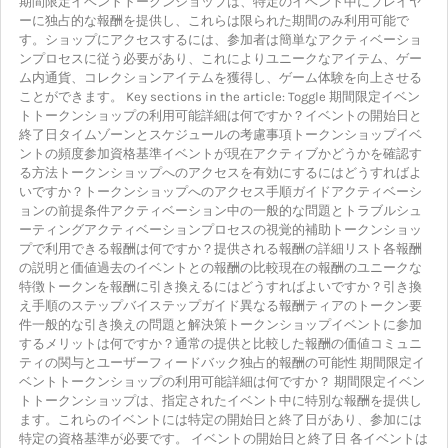
期間限定イベントトークンショップは、特定のイベント中にプレイヤ
ーに独占的な報酬を提供し、これらは限られた期間のみ利用可能で
す。ショップにアクセスするには、参加者は簡単なアクティベーショ
ンプロセスに従う必要があり、これによりユニークなアイテム、ゲー
ム内通貨、コレクションアイテムを獲得し、ゲーム体験を向上させる
ことができます。 Key sections in the article: Toggle 期間限定イベン
トトークンショップの利用可能詳細は何ですか？イベントの開始日と
終了日タイムゾーンとスケジュールの考慮事項トークンショップイベ
ントの頻度参加資格基準イベントが現在アクティブかどうかを確認す
る方法トークンショップへのアクセスを有効にするにはどうすればよ
いですか？トークンショップへのアクセス手順ガイドアクティベーシ
ョンの前提条件アクティベーション中の一般的な問題とトラブルシュ
ーティングアクティベーションプロセスの視覚的補助トークンショッ
プで利用できる報酬は何ですか？提供される報酬の詳細リスト各報酬
の説明と価値過去のイベントとの報酬の比較現在の報酬のユニークな
特徴トークンを報酬に引き換えるにはどうすればよいですか？引き換
え手順のステップバイステップガイド異なる報酬ティアのトークン要
件一般的な引き換えの問題と解決策トークンショップイベントに参加
するメリットは何ですか？通常の提供と比較した報酬の価値コミュニ
ティの関与とユーザーフィードバック独占的報酬の可能性 期間限定イ
ベントトークンショップの利用可能詳細は何ですか？ 期間限定イベン
トトークンショップは、指定されたイベント中に特別な報酬を提供し
ます。これらのイベントには特定の開始日と終了日があり、参加には
特定の資格基準が必要です。 イベントの開始日と終了日 各イベントは