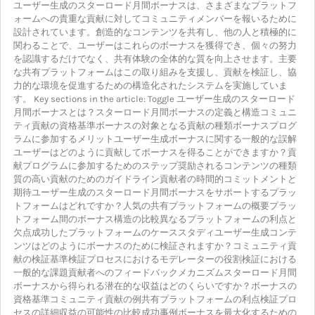
ユーザー生成のスターロード月間ボーナスは、さまざまなプラットフ
ォームへの貴重な貢献に対してコミュニティメンバーを報いるために
設計されています。創造的なコンテンツを共有し、他の人と積極的に
関わることで、ユーザーはこれらのボーナスを獲得でき、個々の努力
を認識するだけでなく、共有体験の全体的な質を向上させます。主要
な共有プラットフォームはこの取り組みを支援し、貢献を検証し、協
力的な環境を促進するための構造化されたシステムを実施していま
す。 Key sections in the article: Toggle ユーザー生成のスターロード
月間ボーナスとは？スターロード月間ボーナスの定義と構造コミュニ
ティ貢献の資格基準ボーナスの対象となる貢献の種類ボーナスプログ
ラムに参加するメリットユーザー生成ボーナスに関する一般的な誤解
ユーザーはどのように貢献してボーナスを得ることができますか？貢
献プログラムに参加するためのステップ奨励されるコンテンツの種類
質の高い貢献のためのガイドライン貢献者の時間的コミットメントと
期待ユーザー生成のスターロード月間ボーナスをサポートするプラッ
トフォームはどれですか？人気の共有プラットフォームの概要プラッ
トフォーム間のボーナス構造の比較異なるプラットフォームの利点と
欠点成功したプラットフォームのケーススタディユーザー生成コンテ
ンツはどのようにボーナスのために検証されますか？コミュニティ貢
献の検証基準検証プロセスにおけるモデレーターの役割検証における
一般的な課題貢献者へのフィードバックメカニズムスターロード月間
ボーナスから得られる潜在的な収益はどのくらいですか？ボーナスの
資格基準コミュニティ貢献の例共有プラットフォームの利点検証プロ
セスの詳細収益の可能性の比較成功事例ボーナスを最大化するための