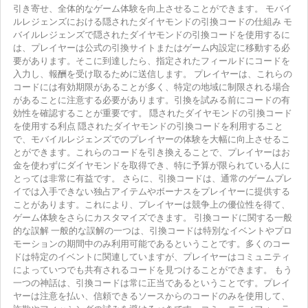
引き寄せ、全体的なゲーム体験を向上させることができます。 モバイ
ルレジェンズにおける隠されたダイヤモンドの引換コードの仕組み モ
バイルレジェンズで隠されたダイヤモンドの引換コードを使用するに
は、プレイヤーは公式の引換サイトまたはゲーム内設定に移動する必
要があります。そこに到達したら、指定されたフィールドにコードを
入力し、報酬を受け取るために送信します。 プレイヤーは、これらの
コードには有効期限があることが多く、特定の地域に制限される場合
があることに注意する必要があります。引換を試みる前にコードの有
効性を確認することが重要です。 隠されたダイヤモンドの引換コード
を使用する利点 隠されたダイヤモンドの引換コードを利用すること
で、モバイルレジェンズでのプレイヤーの体験を大幅に向上させるこ
とができます。これらのコードを引き換えることで、プレイヤーはお
金を使わずにダイヤモンドを取得でき、特に予算が限られている人に
とっては非常に有益です。 さらに、引換コードは、通常のゲームプレ
イでは入手できない独占アイテムやボーナスをプレイヤーに提供する
ことがあります。これにより、プレイヤーは競争上の優位性を得て、
ゲーム体験をさらにカスタマイズできます。 引換コードに関する一般
的な誤解 一般的な誤解の一つは、引換コードは特別なイベントやプロ
モーションの期間中のみ利用可能であるということです。多くのコー
ドは特定のイベントに関連していますが、プレイヤーはコミュニティ
によっていつでも共有されるコードを見つけることができます。 もう
一つの神話は、引換コードは常に正当であるということです。プレイ
ヤーは注意を払い、信頼できるソースからのコードのみを使用して、