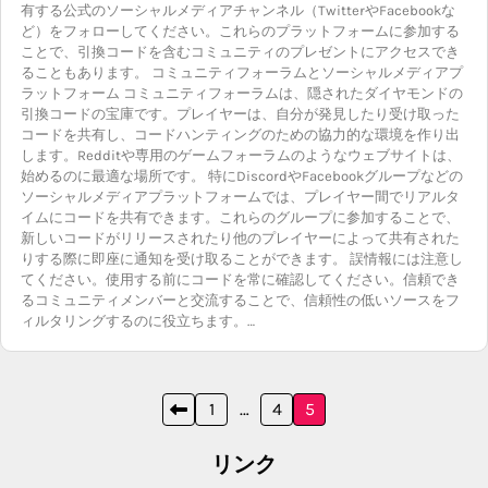
有する公式のソーシャルメディアチャンネル（TwitterやFacebookな
ど）をフォローしてください。これらのプラットフォームに参加する
ことで、引換コードを含むコミュニティのプレゼントにアクセスでき
ることもあります。 コミュニティフォーラムとソーシャルメディアプ
ラットフォーム コミュニティフォーラムは、隠されたダイヤモンドの
引換コードの宝庫です。プレイヤーは、自分が発見したり受け取った
コードを共有し、コードハンティングのための協力的な環境を作り出
します。Redditや専用のゲームフォーラムのようなウェブサイトは、
始めるのに最適な場所です。 特にDiscordやFacebookグループなどの
ソーシャルメディアプラットフォームでは、プレイヤー間でリアルタ
イムにコードを共有できます。これらのグループに参加することで、
新しいコードがリリースされたり他のプレイヤーによって共有された
りする際に即座に通知を受け取ることができます。 誤情報には注意し
てください。使用する前にコードを常に確認してください。信頼でき
るコミュニティメンバーと交流することで、信頼性の低いソースをフ
ィルタリングするのに役立ちます。…
Posts
1
…
4
5
pagination
リンク