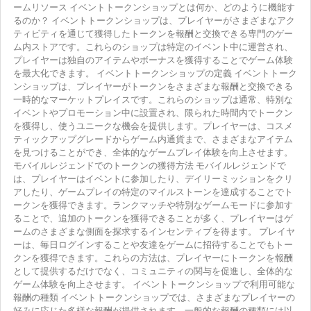
ームリソース イベントトークンショップとは何か、どのように機能す
るのか？ イベントトークンショップは、プレイヤーがさまざまなアク
ティビティを通じて獲得したトークンを報酬と交換できる専門のゲー
ム内ストアです。これらのショップは特定のイベント中に運営され、
プレイヤーは独自のアイテムやボーナスを獲得することでゲーム体験
を最大化できます。 イベントトークンショップの定義 イベントトーク
ンショップは、プレイヤーがトークンをさまざまな報酬と交換できる
一時的なマーケットプレイスです。これらのショップは通常、特別な
イベントやプロモーション中に設置され、限られた時間内でトークン
を獲得し、使うユニークな機会を提供します。プレイヤーは、コスメ
ティックアップグレードからゲーム内通貨まで、さまざまなアイテム
を見つけることができ、全体的なゲームプレイ体験を向上させます。
モバイルレジェンドでのトークンの獲得方法 モバイルレジェンドで
は、プレイヤーはイベントに参加したり、デイリーミッションをクリ
アしたり、ゲームプレイの特定のマイルストーンを達成することでト
ークンを獲得できます。ランクマッチや特別なゲームモードに参加す
ることで、追加のトークンを獲得できることが多く、プレイヤーはゲ
ームのさまざまな側面を探求するインセンティブを得ます。 プレイヤ
ーは、毎日ログインすることや友達をゲームに招待することでもトー
クンを獲得できます。これらの方法は、プレイヤーにトークンを報酬
として提供するだけでなく、コミュニティの関与を促進し、全体的な
ゲーム体験を向上させます。 イベントトークンショップで利用可能な
報酬の種類 イベントトークンショップでは、さまざまなプレイヤーの
好みに応じた多様な報酬が提供されます。一般的な報酬の種類には以