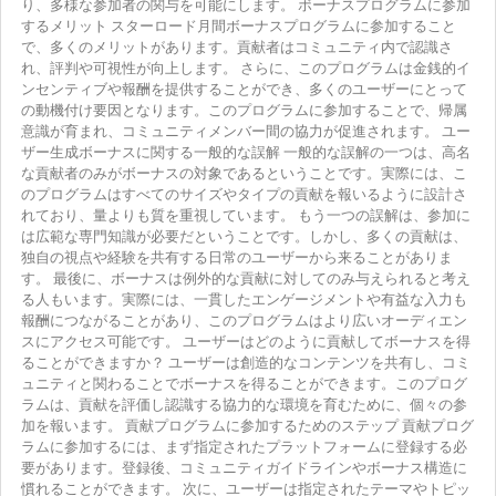
り、多様な参加者の関与を可能にします。 ボーナスプログラムに参加
するメリット スターロード月間ボーナスプログラムに参加すること
で、多くのメリットがあります。貢献者はコミュニティ内で認識さ
れ、評判や可視性が向上します。 さらに、このプログラムは金銭的イ
ンセンティブや報酬を提供することができ、多くのユーザーにとって
の動機付け要因となります。このプログラムに参加することで、帰属
意識が育まれ、コミュニティメンバー間の協力が促進されます。 ユー
ザー生成ボーナスに関する一般的な誤解 一般的な誤解の一つは、高名
な貢献者のみがボーナスの対象であるということです。実際には、こ
のプログラムはすべてのサイズやタイプの貢献を報いるように設計さ
れており、量よりも質を重視しています。 もう一つの誤解は、参加に
は広範な専門知識が必要だということです。しかし、多くの貢献は、
独自の視点や経験を共有する日常のユーザーから来ることがありま
す。 最後に、ボーナスは例外的な貢献に対してのみ与えられると考え
る人もいます。実際には、一貫したエンゲージメントや有益な入力も
報酬につながることがあり、このプログラムはより広いオーディエン
スにアクセス可能です。 ユーザーはどのように貢献してボーナスを得
ることができますか？ ユーザーは創造的なコンテンツを共有し、コミ
ュニティと関わることでボーナスを得ることができます。このプログ
ラムは、貢献を評価し認識する協力的な環境を育むために、個々の参
加を報います。 貢献プログラムに参加するためのステップ 貢献プログ
ラムに参加するには、まず指定されたプラットフォームに登録する必
要があります。登録後、コミュニティガイドラインやボーナス構造に
慣れることができます。 次に、ユーザーは指定されたテーマやトピッ