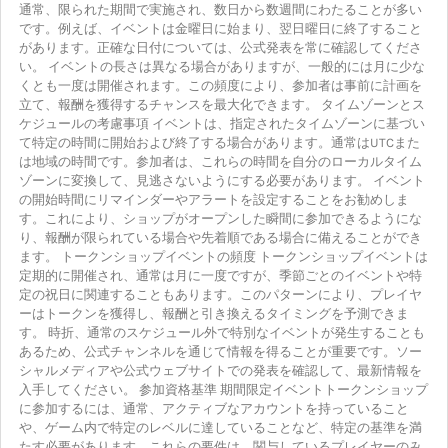
通常、限られた期間で実施され、数日から数週間にわたることが多い
です。例えば、イベントは金曜日に始まり、翌日曜日に終了すること
があります。正確な日付については、公式発表を常に確認してくださ
い。 イベントの長さは異なる場合がありますが、一般的には月に少な
くとも一度は開催されます。この頻度により、参加者は事前に計画を
立て、報酬を獲得するチャンスを最大化できます。 タイムゾーンとス
ケジュールの考慮事項 イベントは、指定されたタイムゾーンに基づい
て特定の時間に開始および終了する場合があります。通常はUTCまた
は地域の時間です。参加者は、これらの時間を自分のローカルタイム
ゾーンに変換して、見逃さないようにする必要があります。 イベント
の開始時間にリマインダーやアラートを設定することをお勧めしま
す。これにより、ショップがオープンした瞬間に参加できるようにな
り、報酬が限られている場合や先着順である場合に備えることができ
ます。 トークンショップイベントの頻度 トークンショップイベントは
定期的に開催され、通常は月に一度ですが、季節ごとのイベントや特
定の祝日に関連することもあります。このパターンにより、プレイヤ
ーはトークンを獲得し、報酬と引き換えるタイミングを予測できま
す。 時折、通常のスケジュール外で特別なイベントが発生することも
あるため、公式チャンネルを通じて情報を得ることが重要です。ソー
シャルメディアや公式ウェブサイトでの発表を確認して、最新情報を
入手してください。 参加資格基準 期間限定イベントトークンショップ
に参加するには、通常、アクティブなアカウントを持っていること
や、ゲーム内で特定のレベルに達していることなど、特定の基準を満
たす必要があります。これらの要件は、関与しているプレイヤーのみ