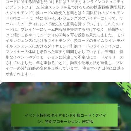
コードに関する議論を見つけるには？ 主要なオンラインコミュニティ
とプラットフォーム 関連スレッドを見つけるための検索戦略 期限切れ
のダイヤモンド引換コードの歴史的意義とは？ 期限切れのダイヤモン
ド引換コードは、特にモバイルレジェンズのプレイヤーにとって、ゲ
ームコミュニティにおいて歴史的な意義を持っています。これらのコ
ードは、プレイヤーにゲーム内報酬を提供するだけでなく、時間をか
けて懐かしさやコミュニティの関与を育む役割も果たしました。 モバ
イルレジェンズにおけるダイヤモンド引換コードのタイムライン モバ
イルレジェンズにおけるダイヤモンド引換コードのタイムラインは、
プレイヤーの体験を形作った重要な瞬間を示しています。最初は、特
別なイベントやプロモーションに関連して不定期にコードがリリース
されていました。年を重ねるごとに、頻度や配布方法が進化し、プレ
イヤーの関与戦略の変化を反映しています。 注目すべき日付には以下
が含まれます：…