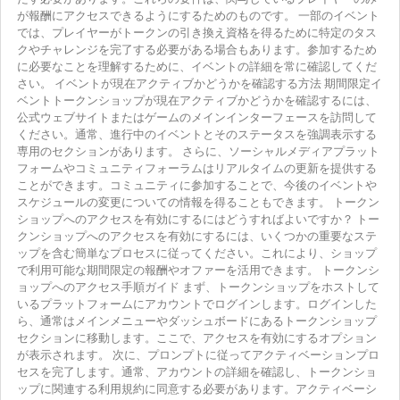
が報酬にアクセスできるようにするためのものです。 一部のイベント
では、プレイヤーがトークンの引き換え資格を得るために特定のタス
クやチャレンジを完了する必要がある場合もあります。参加するため
に必要なことを理解するために、イベントの詳細を常に確認してくだ
さい。 イベントが現在アクティブかどうかを確認する方法 期間限定イ
ベントトークンショップが現在アクティブかどうかを確認するには、
公式ウェブサイトまたはゲームのメインインターフェースを訪問して
ください。通常、進行中のイベントとそのステータスを強調表示する
専用のセクションがあります。 さらに、ソーシャルメディアプラット
フォームやコミュニティフォーラムはリアルタイムの更新を提供する
ことができます。コミュニティに参加することで、今後のイベントや
スケジュールの変更についての情報を得ることもできます。 トークン
ショップへのアクセスを有効にするにはどうすればよいですか？ トー
クンショップへのアクセスを有効にするには、いくつかの重要なステ
ップを含む簡単なプロセスに従ってください。これにより、ショップ
で利用可能な期間限定の報酬やオファーを活用できます。 トークンシ
ョップへのアクセス手順ガイド まず、トークンショップをホストして
いるプラットフォームにアカウントでログインします。ログインした
ら、通常はメインメニューやダッシュボードにあるトークンショップ
セクションに移動します。ここで、アクセスを有効にするオプション
が表示されます。 次に、プロンプトに従ってアクティベーションプロ
セスを完了します。通常、アカウントの詳細を確認し、トークンショ
ップに関連する利用規約に同意する必要があります。アクティベーシ