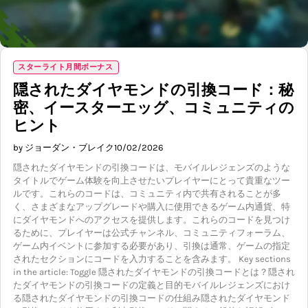
スターライト月間ボーナス
隠されたダイヤモンドの引換コード：秘
密、イースターエッグ、コミュニティの
ヒント
by ジョーダン・ブレイク
10/02/2026
隠されたダイヤモンドの引換コードは、モバイルレジェンズのような
タイトルでゲーム体験を向上させたいプレイヤーにとって貴重なツー
ルです。これらのコードは、コミュニティ内で共有されることが多
く、さまざまなアップグレードや購入に使用できるゲーム内通貨、特
にダイヤモンドへのアクセスを提供します。これらのコードを見つけ
るために、プレイヤーは公式チャンネル、コミュニティフォーラム、
ゲーム内イベントに参加する必要があり、引換は通常、ゲームの指定
されたセクションにコードを入力することを含みます。 Key sections
in the article: Toggle 隠されたダイヤモンドの引換コードとは？隠され
たダイヤモンドの引換コードの定義と目的モバイルレジェンズにおけ
る隠されたダイヤモンドの引換コードの仕組み隠されたダイヤモンド