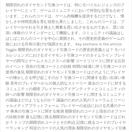
期限切れのダイヤモンド引換コードは、特にモバイルレジェンズのプ
レイヤーにとって、ゲームコミュニティにおいて特別な位置を占めて
います。これらのコードは、ゲーム内報酬を提供するだけでなく、懐
かしさや仲間意識を育む役割も果たしました。これらのコードは、プ
レイヤーがそれを引き換えた興奮を思い出させるものであり、思い出
深い体験のリマインダーとして機能します。コミュニティの議論はし
ばしばこれらのコードを中心に展開され、その歴史的意義やゲームの
旅における共有の喜びが強調されます。 Key sections in the article:
Toggle 期限切れのダイヤモンド引換コードの歴史的意義とは？ モバイ
ルレジェンズにおけるダイヤモンド引換コードのタイムライン プレイ
ヤーの関与とゲームメカニクスへの影響 コードリリースに関する注目
のイベント 現在の引換コードとの比較 時間の経過に伴う引換コードの
使用の進化 期限切れのダイヤモンド引換コードはどのようにプレイヤ
ーの懐かしさを呼び起こすのか？ 引換コードに関連する思い出深い体
験 長年のプレイヤーからの個人的なストーリー 過去のコードに対する
コミュニティの感情 プレイヤーのアイデンティティとコミュニティの
絆への影響 期限切れのダイヤモンド引換コードに関するコミュニティ
の議論はどのようなものか？ 議論のための人気のフォーラムとソーシ
ャルメディアプラットフォーム プレイヤーの会話における共通のテー
マ 将来の引換コードに関する推測 期限切れのコードと現在のオファー
の比較分析 最も記憶に残る期限切れのダイヤモンド引換コードはどれ
か？ トップの期限切れコードとその利点 記憶に残るコードのプレイヤ
ーランキング 特定のコードの人気の理由 期限切れのダイヤモンド引換