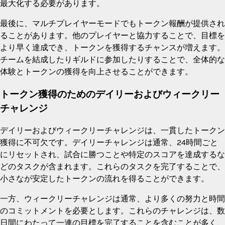
最大化する必要があります。
最後に、マルチプレイヤーモードでもトークン報酬が提供され
ることがあります。他のプレイヤーと協力することで、目標を
より早く達成でき、トークンを獲得するチャンスが増えます。
チームを結成したりギルドに参加したりすることで、全体的な
体験とトークンの獲得を向上させることができます。
トークン獲得のためのデイリーおよびウィークリー
チャレンジ
デイリーおよびウィークリーチャレンジは、一貫したトークン
獲得に不可欠です。デイリーチャレンジは通常、24時間ごと
にリセットされ、試合に勝つことや特定のスコアを達成するな
どのタスクが含まれます。これらのタスクを完了することで、
小さなが安定したトークンの流れを得ることができます。
一方、ウィークリーチャレンジは通常、より多くの努力と時間
のコミットメントを必要とします。これらのチャレンジは、数
日間にわたって一連の目標を完了することを含むことが多く、