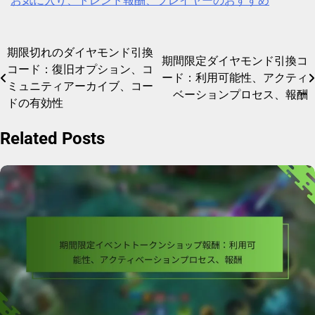
お気に入り、トレンド報酬、プレイヤーのおすすめ
期限切れのダイヤモンド引換
Post
期間限定ダイヤモンド引換コ
コード：復旧オプション、コ
ード：利用可能性、アクティ
navigation
ミュニティアーカイブ、コー
ベーションプロセス、報酬
ドの有効性
Related Posts