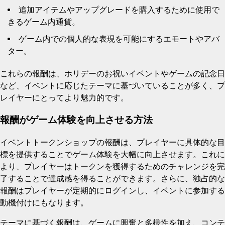
追加アイテムやアップグレードを購入するために使用で
きるゲーム内通貨。
ゲーム内での個人的な表現を可能にするエモートやアバ
ター。
これらの報酬は、ホリデーのお祝いイベントやゲームの記念日
など、イベントに応じたテーマに基づいていることが多く、プ
レイヤーにとってより魅力的です。
報酬がゲーム体験を向上させる方法
イベントトークンショップの報酬は、プレイヤーに具体的な目
標を提供することでゲーム体験を大幅に向上させます。これに
より、プレイヤーはトークンを獲得するためのチャレンジを完
了することで達成感を得ることができます。さらに、独占的な
報酬はプレイヤーが定期的にログインし、イベントに参加する
動機付けにもなります。
テーマに基づく報酬は、ゲームに興奮と多様性を加え、コンテ