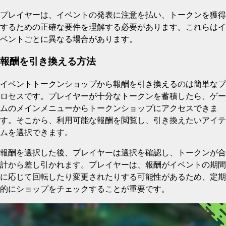
プレイヤーは、イベントの発表に注意を払い、トークンを獲得
するための正確な要件を理解する必要があります。これらはイ
ベントごとに異なる場合があります。
報酬を引き換える方法
イベントトークンショップから報酬を引き換えるのは簡単なプ
ロセスです。プレイヤーが十分なトークンを蓄積したら、ゲー
ムのメインメニューからトークンショップにアクセスできま
す。そこから、利用可能な報酬を閲覧し、引き換えたいアイテ
ムを選択できます。
報酬を選択した後、プレイヤーは選択を確認し、トークンが合
計から差し引かれます。プレイヤーは、報酬がイベントの期間
に応じて回転したり変更されたりする可能性があるため、定期
的にショップをチェックすることが重要です。