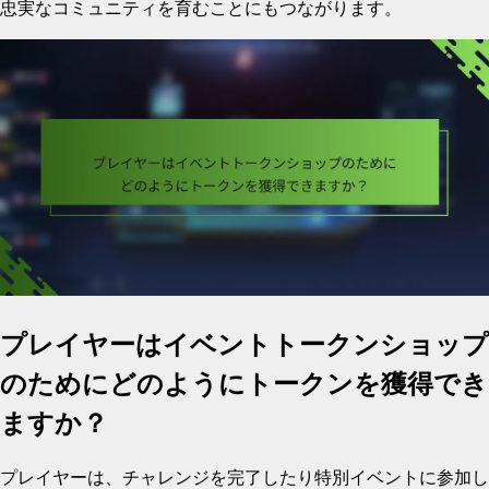
忠実なコミュニティを育むことにもつながります。
プレイヤーはイベントトークンショップ
のためにどのようにトークンを獲得でき
ますか？
プレイヤーは、チャレンジを完了したり特別イベントに参加し