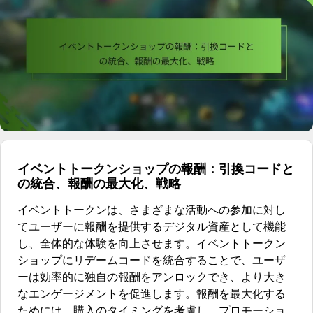
イベントトークンショップの報酬：引換コードと
の統合、報酬の最大化、戦略
イベントトークンは、さまざまな活動への参加に対し
てユーザーに報酬を提供するデジタル資産として機能
し、全体的な体験を向上させます。イベントトークン
ショップにリデームコードを統合することで、ユーザ
ーは効率的に独自の報酬をアンロックでき、より大き
なエンゲージメントを促進します。報酬を最大化する
ためには、購入のタイミングを考慮し、プロモーショ