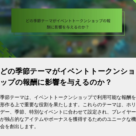
どの季節テーマがイベントトークンショ
ップの報酬に影響を与えるのか？
季節テーマは、イベントトークンショップで利用可能な報酬を
形作る上で重要な役割を果たします。これらのテーマは、ホリ
デー、季節、特別なイベントに合わせて設定され、プレイヤー
が独占的なアイテムやボーナスを獲得するためのユニークな機
会を創出します。