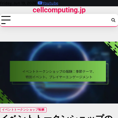
Skip
Friday, Jun 19, 2026
Youtube
cellcomputing.jp
to
content
イベントトークンショップ報酬