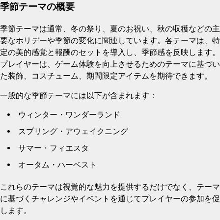
季節テーマの概要
季節テーマは通常、冬の祭り、夏のお祝い、秋の収穫などの主
要なホリデーや季節の変化に関連しています。各テーマは、特
定の美的感覚と報酬のセットを導入し、季節感を反映します。
プレイヤーは、ゲーム体験を向上させるためのテーマに基づい
た装飾、コスチューム、期間限定アイテムを期待できます。
一般的な季節テーマには以下が含まれます：
ウィンター・ワンダーランド
スプリング・アウェイクニング
サマー・フィエスタ
オータム・ハーベスト
これらのテーマは視覚的な魅力を提供するだけでなく、テーマ
に基づくチャレンジやイベントを通じてプレイヤーの参加を促
します。