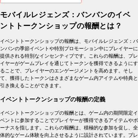
モバイルレジェンズ：バンバンのイベ
ントトークンショップの報酬とは？
イベントトークンショップの報酬は、モバイルレジェンズ：バ
ンバンの季節イベントや特別プロモーション中にプレイヤーに
提供される特別なインセンティブです。これらの報酬は、プレ
イヤーがゲームプレイを通じてトークンを獲得できるようにす
ることで、プレイヤーのエンゲージメントを高めます。そし
て、獲得したトークンはさまざまなゲーム内アイテムや特典と
引き換えることができます。
イベントトークンショップの報酬の定義
イベントトークンショップの報酬とは、ゲーム内の期間限定イ
ベントに参加することでプレイヤーが獲得できるアイテムやボ
ーナスを指します。これらの報酬は、積極的な参加を促し、全
体的なゲーム体験を向上させるように設計されています。プレ