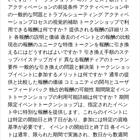
アクティベーションの前提条件 アクティベーション中
の一般的な問題とトラブルシューティング アクティベ
ーションプロセスの視覚的補助 トークンショップで利
用できる報酬は何ですか？ 提供される報酬の詳細リス
ト 各報酬の説明と価値 過去のイベントとの報酬の比較
現在の報酬のユニークな特徴 トークンを報酬に引き換
えるにはどうすればよいですか？ 引き換え手順のステ
ップバイステップガイド 異なる報酬ティアのトークン
要件 一般的な引き換えの問題と解決策 トークンショッ
プイベントに参加するメリットは何ですか？ 通常の提
供と比較した報酬の価値 コミュニティの関与とユーザ
ーフィードバック 独占的報酬の可能性 期間限定イベン
トトークンショップの利用可能詳細は何ですか？ 期間
限定イベントトークンショップは、指定されたイベン
ト中に特別な報酬を提供します。これらのイベントに
は特定の開始日と終了日があり、参加には特定の資格
基準が必要です。 イベントの開始日と終了日 各イベン
トは通常、限られた期間で実施され、数日から数週間